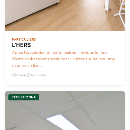
PARTICULIERS
L’Hers
Après l'acquisition de cette maison individuelle, nos
clients souhaitaient transformer un intérieur devenu trop
daté en un lieu…
2 mois
14 photos
RÉCEPTIONNÉ