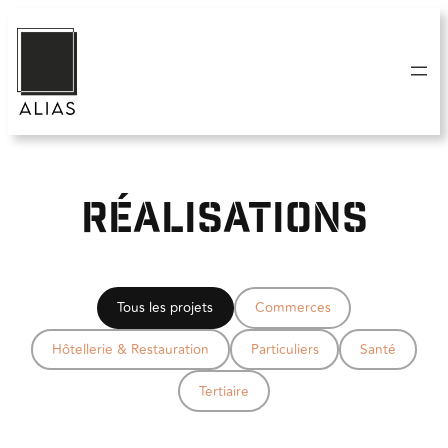
Aller
au
contenu
Réalisations
Tous les projets
Commerces
Hôtellerie & Restauration
Particuliers
Santé
Tertiaire