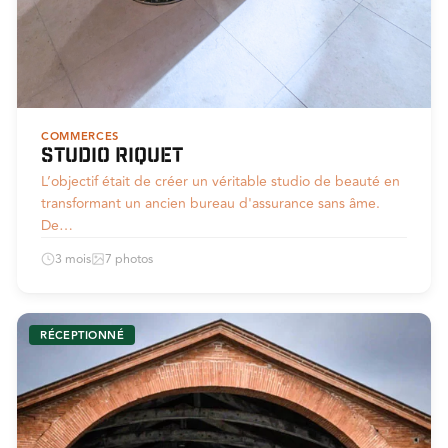
COMMERCES
Studio Riquet
L’objectif était de créer un véritable studio de beauté en
transformant un ancien bureau d'assurance sans âme.
De…
3 mois
7 photos
RÉCEPTIONNÉ