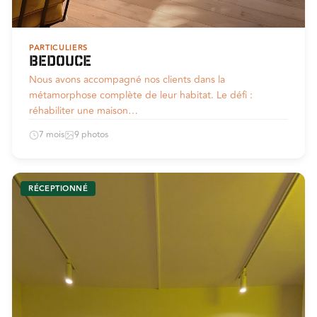
PARTICULIERS
Bedouce
Nous avons accompagné nos clients dans la
métamorphose complète de leur habitat. Le défi :
réhabiliter une maison…
7 mois
9 photos
RÉCEPTIONNÉ