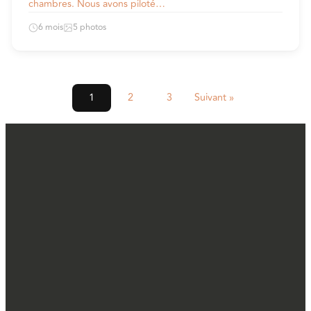
chambres. Nous avons piloté…
6 mois
5 photos
1
2
3
Suivant »