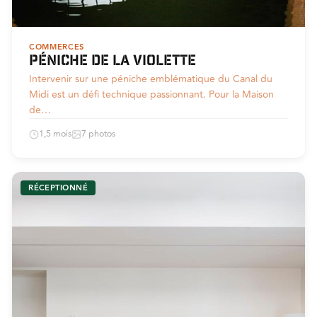
COMMERCES
Péniche de la violette
Intervenir sur une péniche emblématique du Canal du
Midi est un défi technique passionnant. Pour la Maison
de…
1,5 mois
7 photos
RÉCEPTIONNÉ