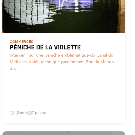
COMMERCES
Péniche de la violette
Intervenir sur une péniche emblématique du Canal du
Midi est un défi technique passionnant. Pour la Maison
de…
1,5 mois
7 photos