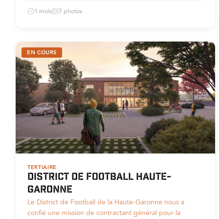
1 mois
7 photos
EN COURS
TERTIAIRE
District de football Haute-
Garonne
Le District de Football de la Haute-Garonne nous a
confié une mission de contractant général pour la