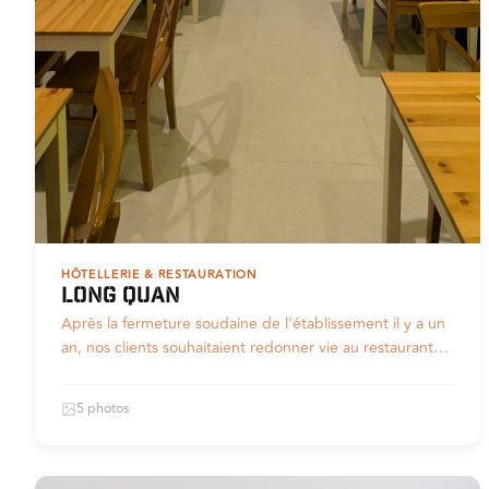
HÔTELLERIE & RESTAURATION
LONG QUAN
Après la fermeture soudaine de l'établissement il y a un
an, nos clients souhaitaient redonner vie au restaurant…
5 photos