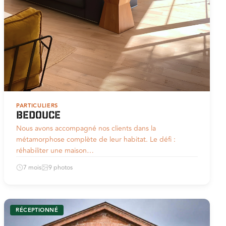
PARTICULIERS
Bedouce
Nous avons accompagné nos clients dans la
métamorphose complète de leur habitat. Le défi :
réhabiliter une maison…
7 mois
9 photos
RÉCEPTIONNÉ